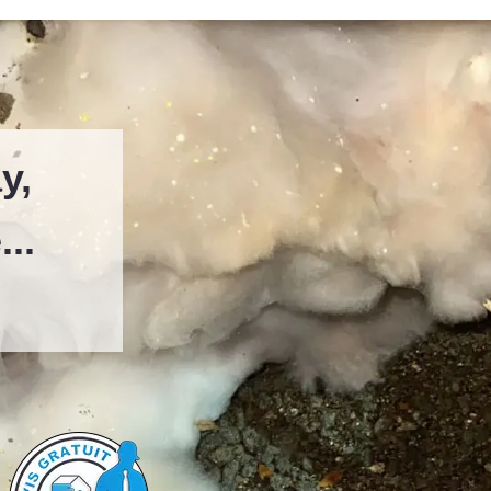
y,
..