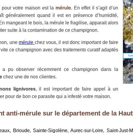
 pour votre maison est la
mérule
.
En effet il s’agit d’un
aît généralement quand il est en présence d’humidité,
n mangeant le bois, la mérule le fragilise, apparait alors
friter suite à la contamination de ce champignon.
gnon, une
mérule
chez vous, il est donc important de faire
s vite ce champignon avec des traitements curatif adaptés
ch a pu observer récemment ce champignon dans la
e
chez une de nos clientes.
ons lignivores
, il est important de faire appel à un
ner pour de bon ce parasite qui a infesté votre maison.
t anti-mérule sur le département de la Haute
geaux, Brioude, Sainte-Sigolène, Aurec-sur-Loire, Saint-Just