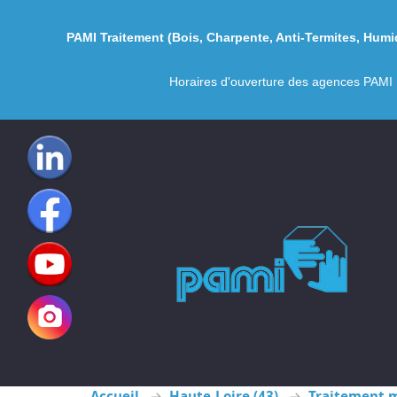
PAMI
Traitement (
Bois
,
Charpente
,
Anti-Termites
,
Humid
Horaires d'ouverture des agences PAMI 
Accueil
Haute-Loire (43)
Traitement m