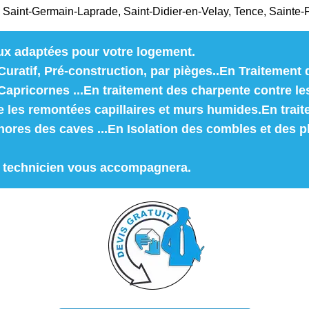
, Saint-Germain-Laprade, Saint-Didier-en-Velay, Tence, Sainte-F
ux adaptées pour votre logement.
Curatif, Pré-construction, par pièges..En Traitement d
pricornes ...En traitement des charpente contre le
les remontées capillaires et murs humides.En trai
hores des caves ...En Isolation des combles et des p
n technicien vous accompagnera.