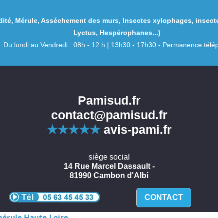
ité
,
Mérule
,
Asséchement des murs
,
Insectes xylophages
,
insect
Lyctus
,
Hespérophanes
...)
: Du lundi au Vendredi : 08h - 12 h | 13h30 - 17h30 - Permanence té
Pamisud.fr
contact@pamisud.fr
★★★★★
avis-pami.fr
siège social
14 Rue Marcel Dassault -
81990 Cambon d'Albi
CONTACT
érule Haute-Loire