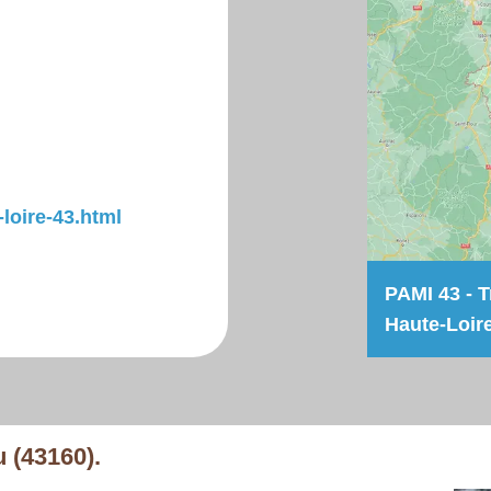
-loire-43.html
PAMI 43 - T
Haute-Loir
 (43160).