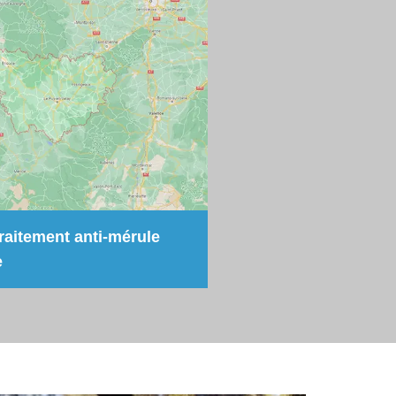
raitement anti-mérule
e