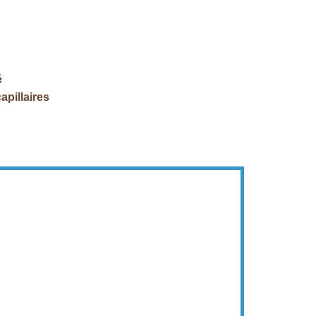
é
apillaires