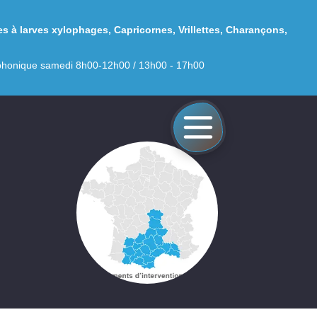
es à larves xylophages
,
Capricornes
,
Vrillettes
,
Charançons
,
léphonique samedi 8h00-12h00 / 13h00 - 17h00