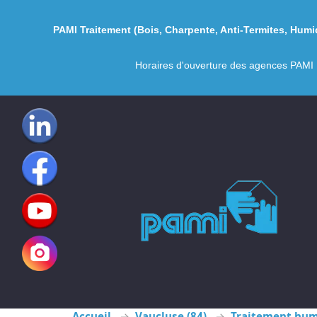
PAMI
Traitement (
Bois
,
Charpente
,
Anti-Termites
,
Humid
Horaires d'ouverture des agences PAMI 
Accueil
Vaucluse (84)
Traitement hum