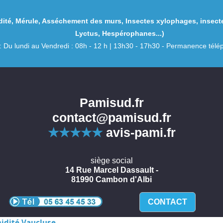
ité
,
Mérule
,
Asséchement des murs
,
Insectes xylophages
,
insect
Lyctus
,
Hespérophanes
...)
: Du lundi au Vendredi : 08h - 12 h | 13h30 - 17h30 - Permanence té
Pamisud.fr
contact@pamisud.fr
★★★★★
avis-pami.fr
siège social
14 Rue Marcel Dassault -
81990 Cambon d'Albi
CONTACT
idité Vaucluse