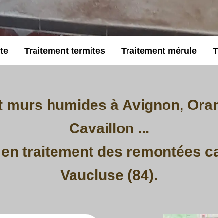
te
Traitement termites
Traitement mérule
T
t murs humides à Avignon, Oran
Cavaillon ...
 en traitement des remontées cap
Vaucluse (84).