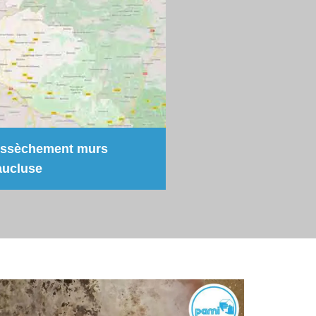
Assèchement murs
aucluse