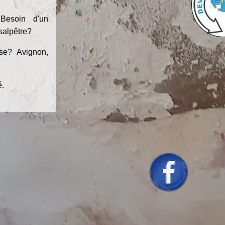
Besoin d'un
 salpêtre?
se? Avignon,
é.