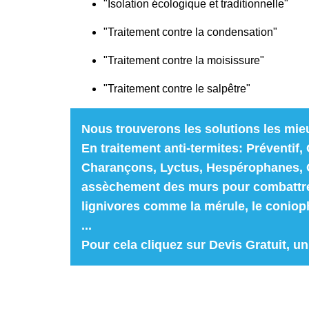
"Isolation écologique et traditionnelle"
"Traitement contre la condensation"
"Traitement contre la moisissure"
"Traitement contre le salpêtre"
Nous trouverons les solutions les mie
En traitement anti-termites: Préventif, 
Charançons, Lyctus, Hespérophanes, Ca
assèchement des murs pour combattre 
lignivores comme la mérule, le coniop
...
Pour cela cliquez sur
Devis Gratuit
, u