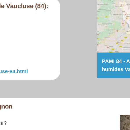
e Vaucluse (84):
PAMI 84 - 
humides V
luse-84.html
gnon
es
?