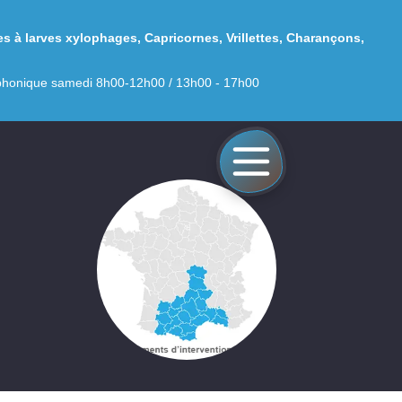
es à larves xylophages
,
Capricornes
,
Vrillettes
,
Charançons
,
léphonique samedi 8h00-12h00 / 13h00 - 17h00